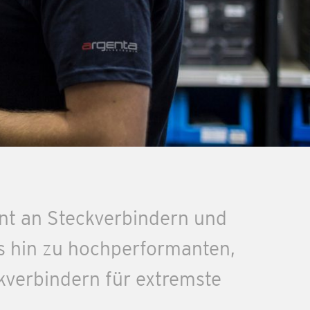
ment an Steckverbindern und
s hin zu hochperformanten,
kverbindern für extremste