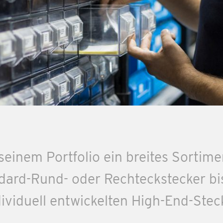
 seinem Portfolio ein breites Sorti
dard-Rund- oder Rechteckstecker bi
viduell entwickelten High-End-Stec