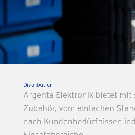
Distribution
Argenta Elektronik bietet mit
Zubehör, vom einfachen Stan
nach Kundenbedürfnissen indi