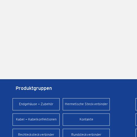
Produktgruppen
Endgehäuse + Zubehör
Hermetische Steckverbinder
Kabel + Kabelkonfektionen
Kontakte
Rechtecksteckverbinder
Rundsteckverbinder