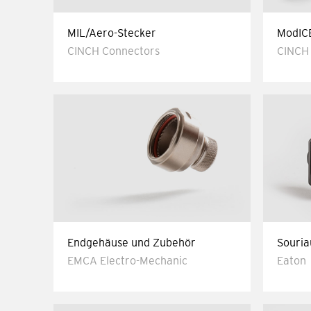
MIL/Aero-Stecker
ModIC
CINCH Connectors
CINCH
Endgehäuse und Zubehör
Souria
EMCA Electro-Mechanic
Eaton