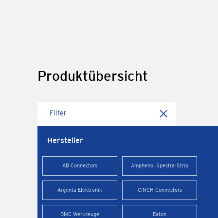
Produktübersicht
Filter
Hersteller
AB Connectors
Amphenol Spectra-Strip
Argenta Elektronik
CINCH Connectors
DMC Werkzeuge
Eaton