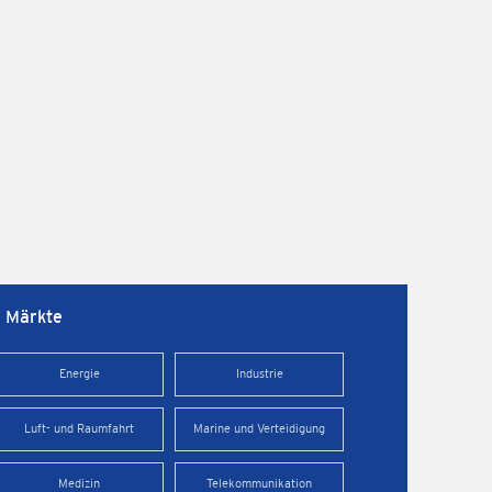
Märkte
Energie
Industrie
Luft- und Raumfahrt
Marine und Verteidigung
Medizin
Telekommunikation