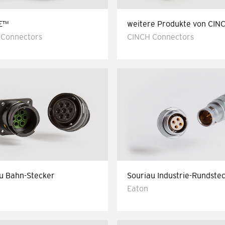
E™
weitere Produkte von CIN
 Connectors
CINCH Connectors
u Bahn-Stecker
Souriau Industrie-Rundste
Eaton