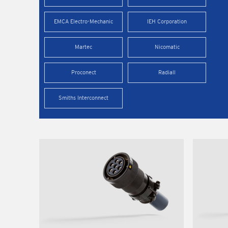
EMCA Electro-Mechanic
IEH Corporation
Martec
Nicomatic
Proconect
Radiall
Smiths Interconnect