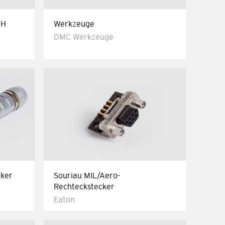
CH
Werkzeuge
DMC Werkzeuge
cker
Souriau MIL/Aero-
Rechteckstecker
Eaton