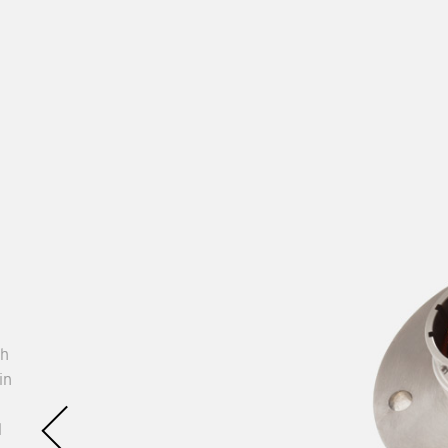
ch
in
d