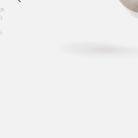
ch
)
n